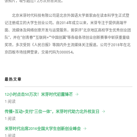
张照片，吸引超过1.2万次点击浏览。
北京米芽时代科技有限公司是北京外国语大学首家由在读本科学生正式登
记注册成立的大学生创业公司。自2014年成立以来，米芽专注于提供高端平
面、流媒体及网络创意开发与运营服务，曾获评“北京地区高校学生优秀创业团
队”，并在“创青春”“互联网+”“中国创翼”等各级各项创业创新赛事中斩获重量级
奖项，多次受到《人民日报》等国内外主流媒体关注报道。公司于2018年在北
京四板市场挂牌登录，交易代码为300054。
最热文章
12小时点击50万次！米芽时代初露锋芒
1 阅读
传播+互动+支付“三位一体”，米芽时代助力北外校友日
1 阅读
米芽时代出席2016全国大学生创新创业峰会
1 阅读